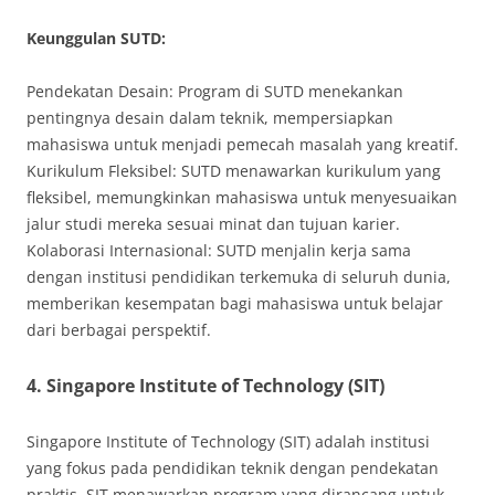
Keunggulan SUTD:
Pendekatan Desain: Program di SUTD menekankan
pentingnya desain dalam teknik, mempersiapkan
mahasiswa untuk menjadi pemecah masalah yang kreatif.
Kurikulum Fleksibel: SUTD menawarkan kurikulum yang
fleksibel, memungkinkan mahasiswa untuk menyesuaikan
jalur studi mereka sesuai minat dan tujuan karier.
Kolaborasi Internasional: SUTD menjalin kerja sama
dengan institusi pendidikan terkemuka di seluruh dunia,
memberikan kesempatan bagi mahasiswa untuk belajar
dari berbagai perspektif.
4. Singapore Institute of Technology (SIT)
Singapore Institute of Technology (SIT) adalah institusi
yang fokus pada pendidikan teknik dengan pendekatan
praktis. SIT menawarkan program yang dirancang untuk