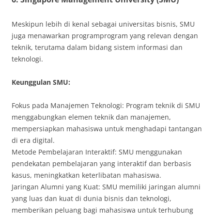
Meskipun lebih di kenal sebagai universitas bisnis, SMU
juga menawarkan programprogram yang relevan dengan
teknik, terutama dalam bidang sistem informasi dan
teknologi.
Keunggulan SMU:
Fokus pada Manajemen Teknologi: Program teknik di SMU
menggabungkan elemen teknik dan manajemen,
mempersiapkan mahasiswa untuk menghadapi tantangan
di era digital.
Metode Pembelajaran Interaktif: SMU menggunakan
pendekatan pembelajaran yang interaktif dan berbasis
kasus, meningkatkan keterlibatan mahasiswa.
Jaringan Alumni yang Kuat: SMU memiliki jaringan alumni
yang luas dan kuat di dunia bisnis dan teknologi,
memberikan peluang bagi mahasiswa untuk terhubung