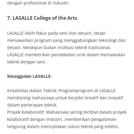
dengan profesional di industri.
7. LASALLE College of the Arts
LASALLE lebih fokus pada seni dan desain, tetapi
menawarkan program yang menggabungkan teknologi dan
desain. Meskipun bukan institusi teknik tradisional,
LASALLE memberikan pendekatan unik dalam memadukan
teknik dengan seni.
Keunggulan LASALLE:
Kreativitas dalam Teknik: Programprogram di LASALLE
mendorong mahasiswa untuk berpikir kreatif dan inovatif
dalam penerapan teknik.
Proyek Kolaboratif: Mahasiswa sering terlibat dalam proyek
kolaboratif dengan industri, memberikan pengalaman
langsung dalam menciptakan solusi teknik yang estetis.