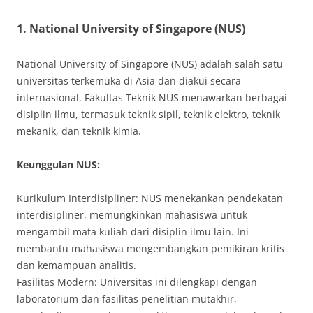
1. National University of Singapore (NUS)
National University of Singapore (NUS) adalah salah satu
universitas terkemuka di Asia dan diakui secara
internasional. Fakultas Teknik NUS menawarkan berbagai
disiplin ilmu, termasuk teknik sipil, teknik elektro, teknik
mekanik, dan teknik kimia.
Keunggulan NUS:
Kurikulum Interdisipliner: NUS menekankan pendekatan
interdisipliner, memungkinkan mahasiswa untuk
mengambil mata kuliah dari disiplin ilmu lain. Ini
membantu mahasiswa mengembangkan pemikiran kritis
dan kemampuan analitis.
Fasilitas Modern: Universitas ini dilengkapi dengan
laboratorium dan fasilitas penelitian mutakhir,